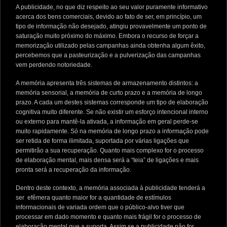
A publicidade, no que diz respeito ao seu valor puramente informativo
acerca dos bens comerciais, devido ao fato de ser, em princípio, um
tipo de informação não desejado, atingiu provavelmente um ponto de
saturação muito próximo do máximo. Embora o recurso de forçar a
memorização utilizado pelas campanhas ainda obtenha algum êxito,
percebemos que a pasteurização e a pulverização das campanhas
vem perdendo notoriedade.
A memória apresenta três sistemas de armazenamento distintos: a
memória sensorial, a memória de curto prazo e a memória de longo
prazo. A cada um destes sistemas corresponde um tipo de elaboração
cognitiva muito diferente. Se não existir um esforço intencional interno
ou externo para mantê-la ativada, a informação em geral perde-se
muito rapidamente. Só na memória de longo prazo a informação pode
ser retida de forma ilimitada, suportada por várias ligações que
permitirão a sua recuperação. Quanto mais complexo for o processo
de elaboração mental, mais densa será a “teia” de ligações e mais
pronta será a recuperação da informação.
Dentro deste contexto, a memória associada à publicidade tenderá a
ser efêmera quanto maior for a quantidade de estímulos
informacionais de variada ordem que o público-alvo tiver que
processar em dado momento e quanto mais frágil for o processo de
elaboração mental que a suporta. Assim se a publicidade não for