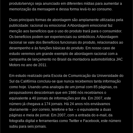
produto/serviço seja anunciado em diferentes mídias para aumentar a
memorização da mensagem e dessa forma levá-lo ao consumo.
Duas principais formas de abordagem são amplamente utilizadas pela
publicidade: racional ou emocional. A Abordagem emocional faz
menção aos benefícios que o uso do produto trará para o consumidor.
Os benefícios podem ser experienciais ou simbólicos. A Abordagem
racional se vale dos Benefícios funcionais do produto, relacionados ao
desempenho e às funções básicas do produto. Em nosso caso de
estudo veremos um grande exemplo de abordagem racional com a
campanha de lançamento no Brasil da montadora automobilística JAC
Motors no ano de 2011.
Em estudo realizado pela Escola de Comunicação da Universidade do
Sul da Califórnia concluiu-se que nunca recebemos tanta informação
como hoje. Usando uma analogia de um jornal com 85 páginas, os
pesquisadores descobriram que em 1986 nós recebíamos o
equivalente a 40 jornais de informações por dia. Em 2007, este
número já chegava a 174 jornais. Há 24 anos nós enviávamos
diariamente – por correio, telefone e fax – o equivalente a duas
páginas e meia de jornal. Em 2007, com a entrada do e-mail, da
fotografia digital e ferramentas como Twitter e Facebook, este número
subiu para seis jornais.