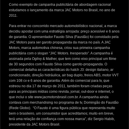
Como exemplo de campanha publicitária de abordagem racional
estudamos o lançamento da marca JAC Motors no Brasil, no ano de
2011.
Para entrar no concorrido mercado automobilístico nacional, a marca
decidiu apostar com uma estratégia arrojada: preço acessível e 6 anos
de garantia. O apresentador Fausto Silva (Faustão) foi convidado pela
JAC Motors para ser garoto propaganda da marca no país. A JAC
Motors, marca automotiva chinesa, criou sua primeira campanha
publicitária com o slogan “JAC Motors. Inesperado”. A campanha é
assinada pela Ogilvy & Mather, que tem como eixo principal um filme
de 30 segundos com Fausto Silva como garoto-propaganda. O
comercial detalha as características do hatch J3: design italiano, ar
condicionado, direção hidráulica, air bag duplo, freios ABS, motor VVT
com 108 cv e 6 anos de garantia. Além do comercial para tv, que
estreou no dia 17 de março de 2011, também foram criadas peças
para as principais mídias como revista, jornal, out-door e internet, o
que inclui o site www.jacmotorsbrasil.com.br. A campanha ainda
contava com merchandising no programa de tv, Domingão do Faustão
(Rede Globo). “O Fausto é uma figura pública que representa muito
bem o brasileiro, um consumidor que acreditamos; muito em breve,
terá uma relação de confiança com nossa marca”, diz Sergio Habib,
presidente da JAC Motors Brasil.