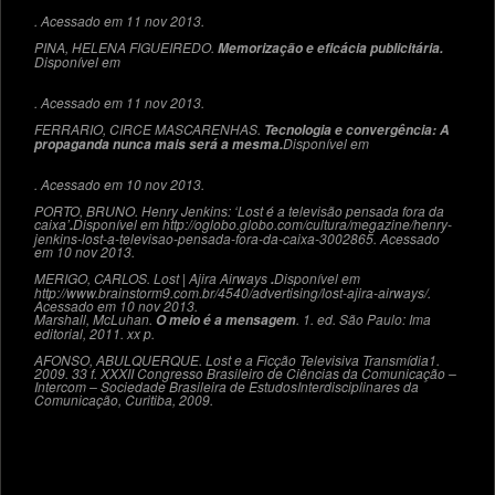
. Acessado em 11 nov 2013.
PINA, HELENA FIGUEIREDO.
Memorização e eficácia publicitária.
Disponível em
. Acessado em 11 nov 2013.
FERRARIO, CIRCE MASCARENHAS.
Tecnologia e convergência: A
Disponível em
propaganda nunca mais será a mesma.
. Acessado em 10 nov 2013.
PORTO, BRUNO. Henry Jenkins: ‘Lost é a televisão pensada fora da
caixa’
Disponível em
http://oglobo.globo.com/cultura/megazine/henry-
.
jenkins-lost-a-televisao-pensada-fora-da-caixa-3002865. Acessado
em 10 nov 2013.
MERIGO, CARLOS. Lost | Ajira Airways
Disponível em
.
http://www.brainstorm9.com.br/4540/advertising/lost-ajira-airways/.
Acessado em 10 nov 2013.
Marshall, McLuhan.
. 1. ed. São Paulo: Ima
O meio é a mensagem
editorial, 2011. xx p.
AFONSO, ABULQUERQUE. Lost e a Ficção Televisiva Transmídia1.
2009. 33 f. XXXII Congresso Brasileiro de Ciências da Comunicação –
Intercom – Sociedade Brasileira de EstudosInterdisciplinares da
Comunicação, Curitiba, 2009.