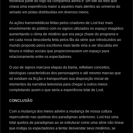
mostrava parte do logo da companhia aérea e um site da web que
criava uma experiência maior a aqueles mais atentos ao universo do
seriado em pistas distribuídas em diversos meios.
As ações transmidiáticas feitas pelos criadores de Lost traz mais
envolvimento do público com os signos utilizados no espaço imagético
aumentando o clima de mistério que era peça chave do programa e
em cada nova descoberta feita pelos fãs da série que introduzidos ao
mundo proposto pelos escritores mais tarde viria a ser discutida em
fóruns e mídias sociais que proporcionassem um espaço para
relacionamento entre os espectadores.
O uso de signos marcava etapas da trama, refletiam conceitos,
ideologias características dos personagens e até mesmo marcas que
só existiam na ficção e transpunham sua disposição inicial de
elementos da narrativa televisiva para chegar à outros meios
completando assim o que seria a experiência total de Lost.
CONCLUSÃO
Com a mudança dos meios advém a mudança de nossa cultura
repercutindo nas quebras dos paradigmas anteriores. Lost traz uma
total quebra de paradigmas ao se estruturar como uma série não linear
que instiga os espectadores a tentar desvendar seus mistérios, se