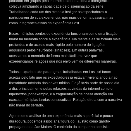
juntando em grupos pela internet trazendo a tona a inteligência
coletiva ampliando a capacidade de disseminação da série.
Trabalhando cada um dos meios a instigar os espectadores a
participarem de sua experiência, não mais de forma passiva, mas
como integrantes ativos da experiência Lost.
Esses múltiplos pontos de experiência funcionam como uma fixação
maior na memória sobre a experiência. Na mente eles se tornam mais
profundos e de acesso mais rápido pelo numero de ligações
adquiridas pelos neurônios (sinapses). Em outras palavras,
acessamos a memória de forma mais fácil uma vez que
experenciamos relações que nos envolvem de diferentes maneiras.
Todas as quebras de paradigmas trabalhadas em Lost, só foram
aceitas pelo fato que os expectadores já estavam vivenciando a não
linearidade advinda das novas mídias. Ela já fazia parte de nosso dia
a dia, principalmente pelas relações advindas da internet como o
hipertextos, por exemplo, e a fragmentação de nossa atenção em
executar múltiplas tarefas consecutivas. Relação direta com a narrativa
não linear do seriado.
Agora como análise de uma experiência mais superficial e pouco
duradoura, podemos associar a figura do Faustão como garoto-
propaganda da Jac Motors. O conteúdo da campanha consistia