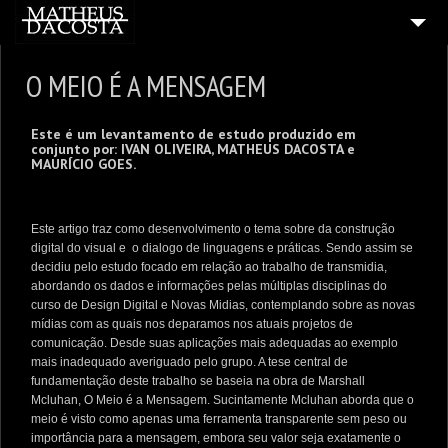
BIOGRAFIA
O MEIO É A MENSAGEM
3
PORTFÓLIO
Este é um levantamento de estudo produzido em
LIVRO LIGHTROOM
conjunto por: IVAN OLIVEIRA, MATHEUS DACOSTA e
MAURÍCIO GOES.
2
AULA PARTICULAR
9
BLOG
Este artigo traz como desenvolvimento o tema sobre da construção
CONTATO
digital do visual e o dialogo de linguagens e práticas. Sendo assim se
decidiu pelo estudo focado em relação ao trabalho de transmidia,
abordando os dados e informações pelas múltiplas disciplinas do
curso de Design Digital e Novas Midias, contemplando sobre as novas
mídias com as quais nos deparamos nos atuais projetos de
comunicação. Desde suas aplicações mais adequadas ao exemplo
mais inadequado averiguado pelo grupo. A tese central de
fundamentação deste trabalho se baseia na obra de Marshall
Mcluhan, O Meio é a Mensagem. Sucintamente Mcluhan aborda que o
meio é visto como apenas uma ferramenta transparente sem peso ou
importância para a mensagem, embora seu valor seja exatamente o