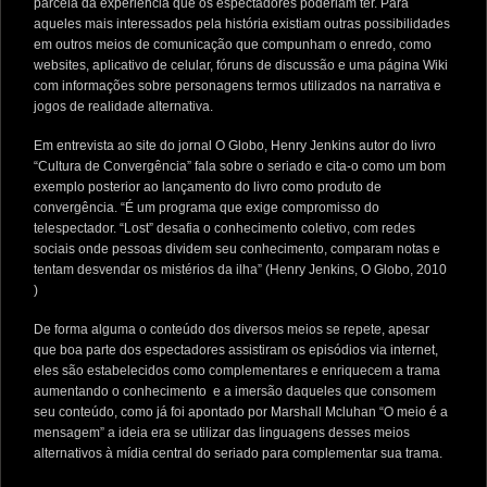
parcela da experiência que os espectadores poderiam ter. Para
aqueles mais interessados pela história existiam outras possibilidades
em outros meios de comunicação que compunham o enredo, como
websites, aplicativo de celular, fóruns de discussão e uma página Wiki
com informações sobre personagens termos utilizados na narrativa e
jogos de realidade alternativa.
Em entrevista ao site do jornal O Globo, Henry Jenkins autor do livro
“Cultura de Convergência” fala sobre o seriado e cita-o como um bom
exemplo posterior ao lançamento do livro como produto de
convergência. “É um programa que exige compromisso do
telespectador. “Lost” desafia o conhecimento coletivo, com redes
sociais onde pessoas dividem seu conhecimento, comparam notas e
tentam desvendar os mistérios da ilha” (Henry Jenkins, O Globo, 2010
)
De forma alguma o conteúdo dos diversos meios se repete, apesar
que boa parte dos espectadores assistiram os episódios via internet,
eles são estabelecidos como complementares e enriquecem a trama
aumentando o conhecimento e a imersão daqueles que consomem
seu conteúdo, como já foi apontado por Marshall Mcluhan “O meio é a
mensagem” a ideia era se utilizar das linguagens desses meios
alternativos à mídia central do seriado para complementar sua trama.