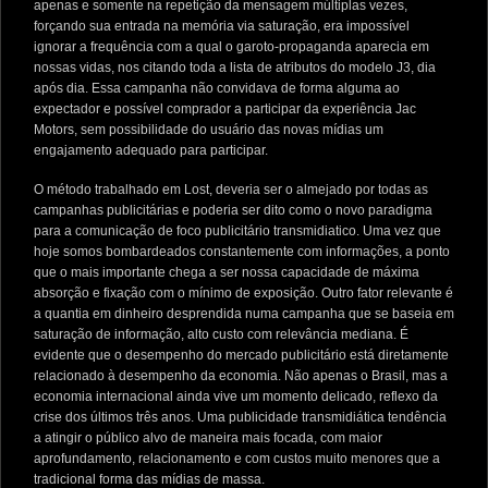
apenas e somente na repetição da mensagem múltiplas vezes,
forçando sua entrada na memória via saturação, era impossível
ignorar a frequência com a qual o garoto-propaganda aparecia em
nossas vidas, nos citando toda a lista de atributos do modelo J3, dia
após dia. Essa campanha não convidava de forma alguma ao
expectador e possível comprador a participar da experiência Jac
Motors, sem possibilidade do usuário das novas mídias um
engajamento adequado para participar.
O método trabalhado em Lost, deveria ser o almejado por todas as
campanhas publicitárias e poderia ser dito como o novo paradigma
para a comunicação de foco publicitário transmidiatico. Uma vez que
hoje somos bombardeados constantemente com informações, a ponto
que o mais importante chega a ser nossa capacidade de máxima
absorção e fixação com o mínimo de exposição. Outro fator relevante é
a quantia em dinheiro desprendida numa campanha que se baseia em
saturação de informação, alto custo com relevância mediana. É
evidente que o desempenho do mercado publicitário está diretamente
relacionado à desempenho da economia. Não apenas o Brasil, mas a
economia internacional ainda vive um momento delicado, reflexo da
crise dos últimos três anos. Uma publicidade transmidiática tendência
a atingir o público alvo de maneira mais focada, com maior
aprofundamento, relacionamento e com custos muito menores que a
tradicional forma das mídias de massa.